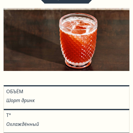
ОБЪЁМ
Шорт дринк
T°
Охлаждённый