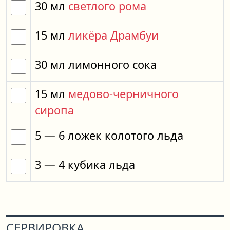
30
мл
светлого рома
15
мл
ликёра Драмбуи
30
мл
лимонного сока
15
мл
медово-черничного
сиропа
5
— 6
ложек
колотого льда
3
— 4
кубика
льда
СЕРВИРОВКА