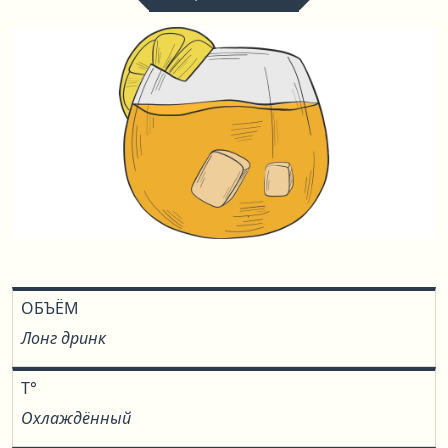
ОБЪЁМ
Лонг дринк
T°
Охлаждённый