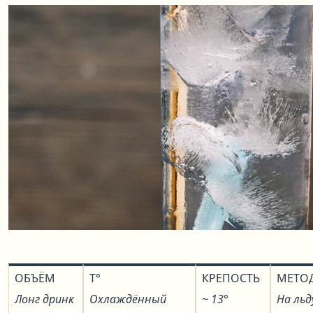
ОБЪЁМ
T°
КРЕПОСТЬ
МЕТО
Лонг дринк
Охлаждённый
~ 13°
На льд