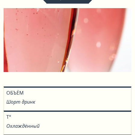
ОБЪЁМ
Шорт дринк
T°
Охлаждённый