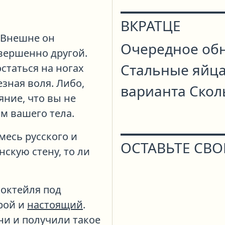
ВКРАТЦЕ
 Внешне он
Очередное обн
овершенно другой.
Стальные яйца
статься на ногах
зная воля. Либо,
варианта Скол
яние, что вы не
м вашего тела.
Смесь русского и
ОСТАВЬТЕ СВО
нскую стену, то ли
коктейля под
орой и
настоящий
.
ни и получили такое