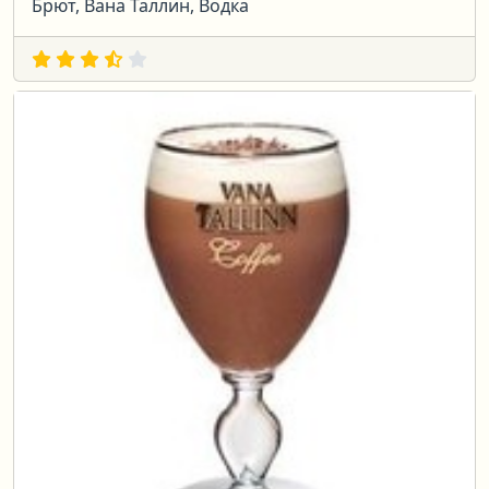
Брют, Вана Таллин, Водка