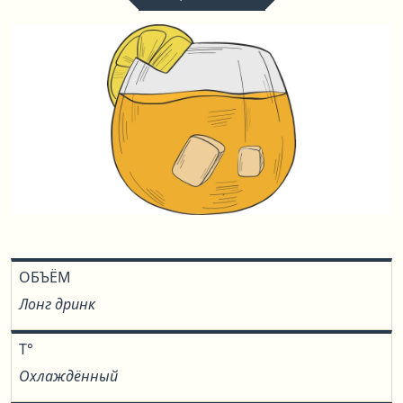
ОБЪЁМ
Лонг дринк
T°
Охлаждённый