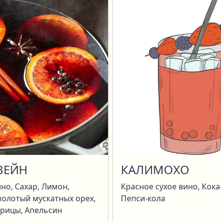
ВЕЙН
КАЛИМОХО
но, Сахар, Лимон,
Красное сухое вино, Кока
молотый мускатных орех,
Пепси-кола
орицы, Апельсин