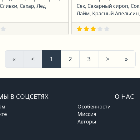
Сливки, Сахар, Лед
Сек, Сахарный сироп, Сок
Лайм, Красный Апельсин,
Первая
Предыдущая
Следующ
Пос
«
<
1
2
3
>
»
МЫ В СОЦСЕТЯХ
О НАС
ам
Особенности
кте
Миссия
Авторы