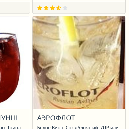
ПУНШ
АЭРОФЛОТ
но, Трипл
Белое Вино, Сок яблочный, 7UP или