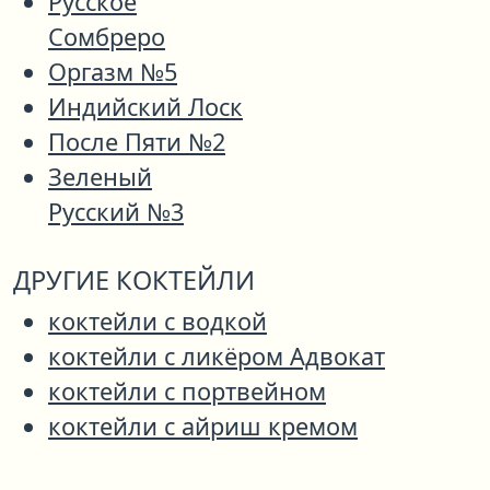
Русское
Сомбреро
Оргазм №5
Индийский Лоск
После Пяти №2
Зеленый
Русский №3
ДРУГИЕ КОКТЕЙЛИ
коктейли с водкой
коктейли с ликёром Адвокат
коктейли с портвейном
коктейли с айриш кремом