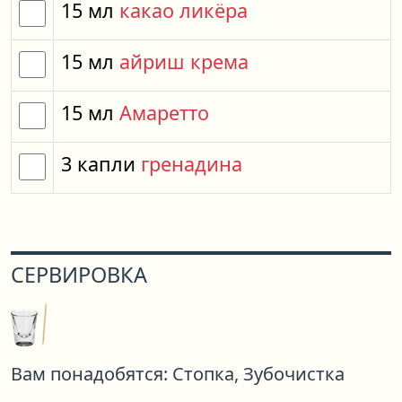
15
мл
какао ликёра
15
мл
айриш крема
15
мл
Амаретто
3
капли
гренадина
СЕРВИРОВКА
Вам понадобятся:
Стопка,
Зубочистка