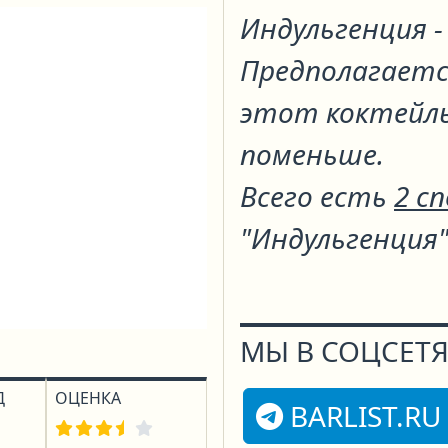
Индульгенция -
Предполагаетс
этот коктейль
поменьше.
Всего есть
2 с
"Индульгенция
МЫ В СОЦСЕТЯ
Д
ОЦЕНКА
BARLIST.RU