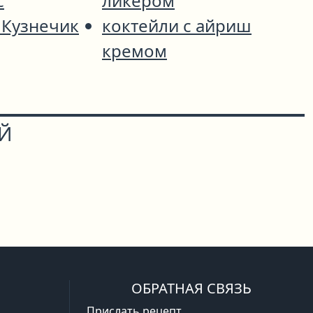
с
ликёром
 Кузнечик
коктейли с айриш
кремом
ОЙ
ОБРАТНАЯ СВЯЗЬ
Прислать рецепт