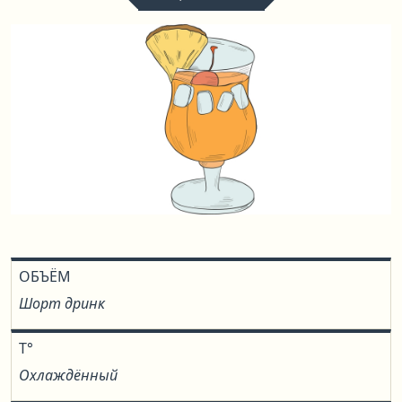
ОБЪЁМ
Шорт дринк
T°
Охлаждённый