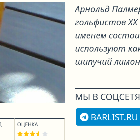
Арнольд Палмер
гольфистов XX 
именем состои
используют ка
шипучий лимон
МЫ В СОЦСЕТЯ
BARLIST.RU
Д
ОЦЕНКА