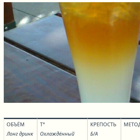
ОБЪЁМ
T°
КРЕПОСТЬ
МЕТО
Лонг дринк
Охлаждённый
Б/А