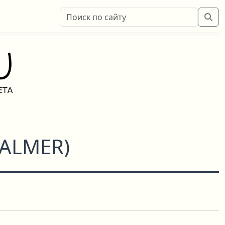
PALMER
)