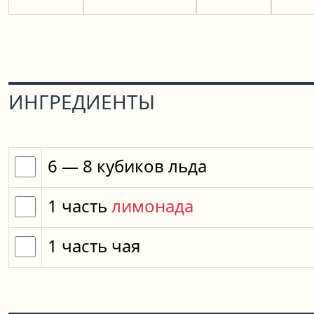
ИНГРЕДИЕНТЫ
6
— 8
кубиков
льда
1
часть
лимонада
1
часть
чая