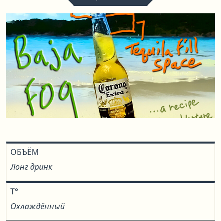
ОБЪЁМ
Лонг дринк
T°
Охлаждённый