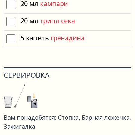
20
мл
кампари
20
мл
трипл сека
5
капель
гренадина
СЕРВИРОВКА
Вам понадобятся:
Стопка,
Барная ложечка,
Зажигалка