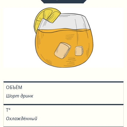
ОБЪЁМ
Шорт дринк
T°
Охлаждённый