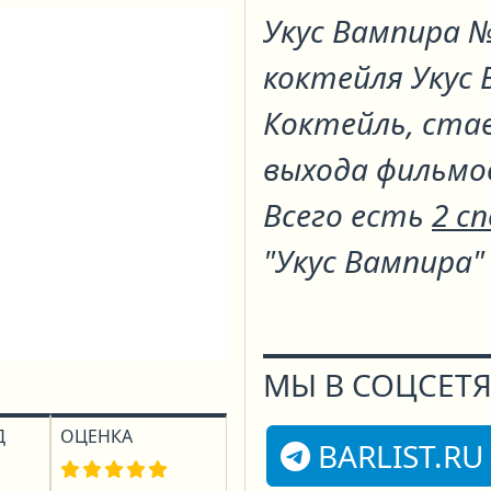
Укус Вампира 
коктейля
Укус
Коктейль, ста
выхода фильмов
Всего есть
2 с
"Укус Вампира"
МЫ В СОЦСЕТЯ
Д
ОЦЕНКА
BARLIST.RU