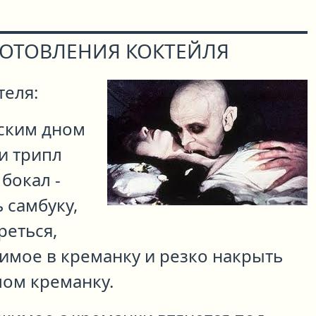
ГОТОВЛЕНИЯ КОКТЕЙЛЯ
теля:
оским дном
и трипл
 бокал -
 самбуку,
реться,
имое в креманку и резко накрыть
ом креманку.