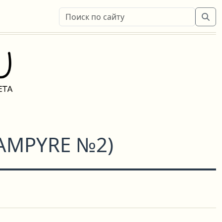
VAMPYRE №2
)