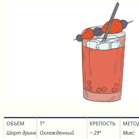
ОБЪЁМ
T°
КРЕПОСТЬ
МЕТО
Шорт дринк
Охлаждённый
~ 29°
Микс