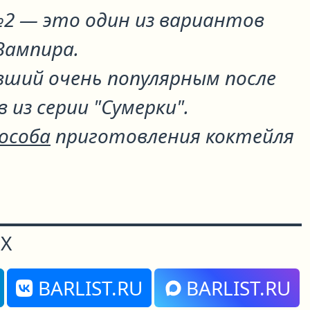
№2
— это один из вариантов
 Вампира
.
вший очень популярным после
 из серии "Сумерки".
пособа
приготовления коктейля
Х
BARLIST.RU
BARLIST.RU