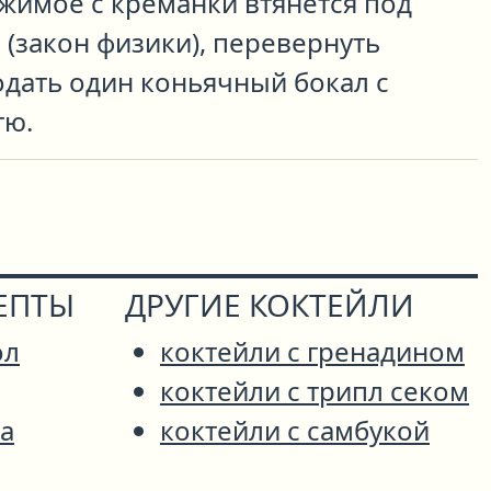
жимое с креманки втянется под
(закон физики), перевернуть
одать один коньячный бокал с
тю.
ЕПТЫ
ДРУГИЕ КОКТЕЙЛИ
ол
коктейли с гренадином
коктейли с трипл секом
а
коктейли с самбукой