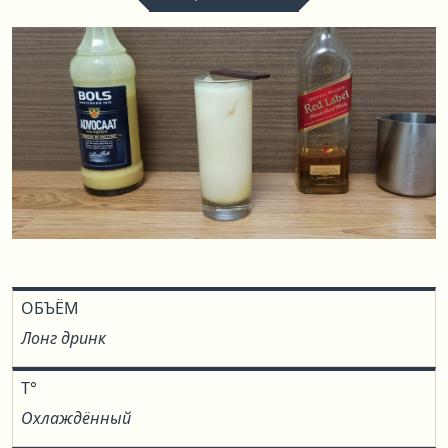
ОБЪЁМ
Лонг дринк
T°
Охлаждённый