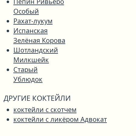
Пепин Ривьеро
Особый
Рахат-лукум
Испанская
Зелёная Корова
Шотландский
Милкшейк
Старый
Ублюдок
ДРУГИЕ КОКТЕЙЛИ
коктейли с скотчем
коктейли с ликёром Адвокат