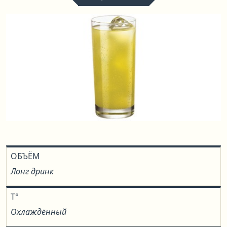
ОБЪЁМ
Лонг дринк
T°
Охлаждённый