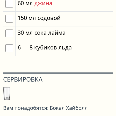
60
мл
джина
150
мл
содовой
30
мл
сока лайма
6
— 8
кубиков
льда
СЕРВИРОВКА
Вам понадобятся:
Бокал Хайболл