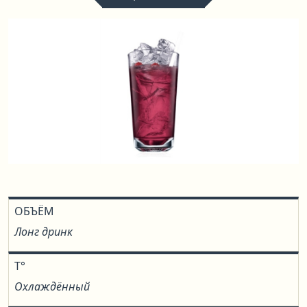
ОБЪЁМ
Лонг дринк
T°
Охлаждённый