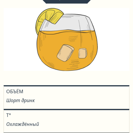
ОБЪЁМ
Шорт дринк
T°
Охлаждённый