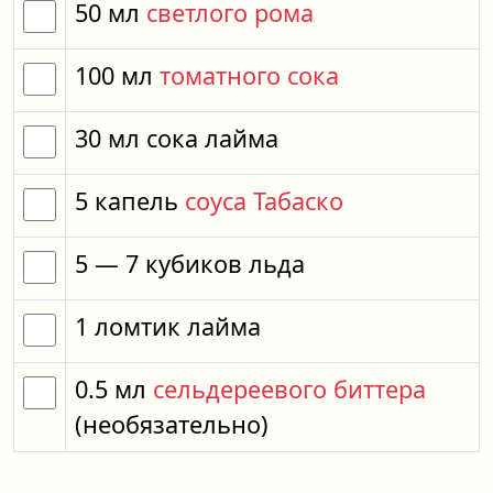
50
мл
светлого рома
100
мл
томатного сока
30
мл
сока лайма
5
капель
соуса Табаско
5
— 7
кубиков
льда
1
ломтик
лайма
0.5
мл
сельдереевого биттера
(необязательно)