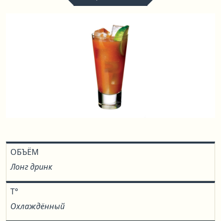
ОБЪЁМ
Лонг дринк
T°
Охлаждённый