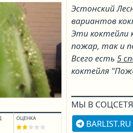
Эстонский Лес
вариантов ко
Эти коктейли 
пожар, так и п
Всего есть
5 с
коктейля "Пож
МЫ В СОЦСЕТЯ
Д
ОЦЕНКА
BARLIST.RU