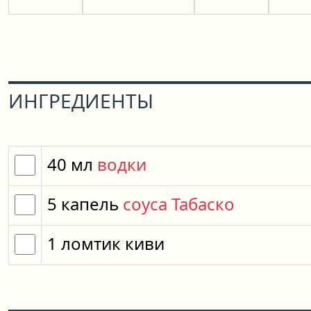
ИНГРЕДИЕНТЫ
40
мл
водки
5
капель
соуса Табаско
1
ломтик
киви