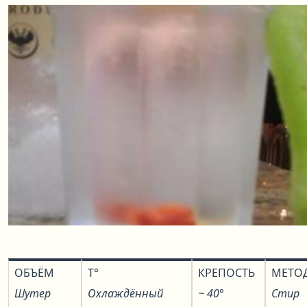
ОБЪЁМ
T°
КРЕПОСТЬ
МЕТО
Шутер
Охлаждённый
~ 40°
Стир