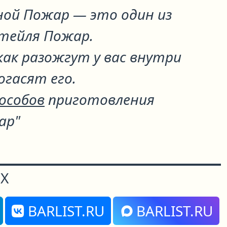
ной Пожар
— это один из
ктейля
Пожар
.
как разожгут у вас внутри
огасят его.
пособов
приготовления
ар"
Х
BARLIST.RU
BARLIST.RU