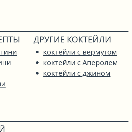
ЕПТЫ
ДРУГИЕ КОКТЕЙЛИ
тини
коктейли с вермутом
ини
коктейли с Аперолем
коктейли с джином
ни
ОЙ