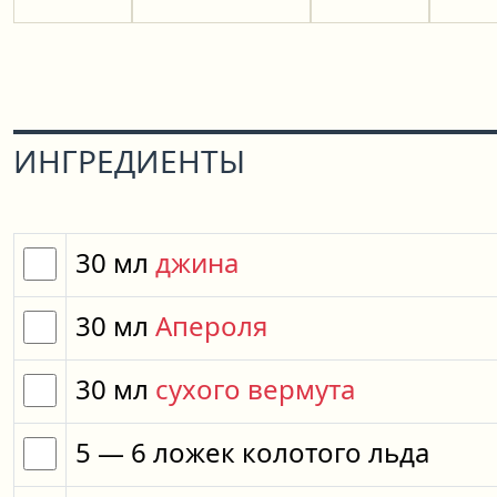
ИНГРЕДИЕНТЫ
30
мл
джина
30
мл
Апероля
30
мл
сухого вермута
5
— 6
ложек
колотого льда