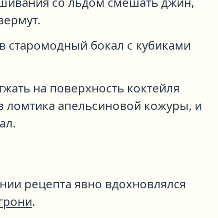
ешивания со льдом смешать джин,
вермут.
в старомодный бокал с кубиками
тжать на поверхность коктейля
з ломтика апельсиновой кожуры, и
ал.
ании рецепта явно вдохновлялся
грони
.