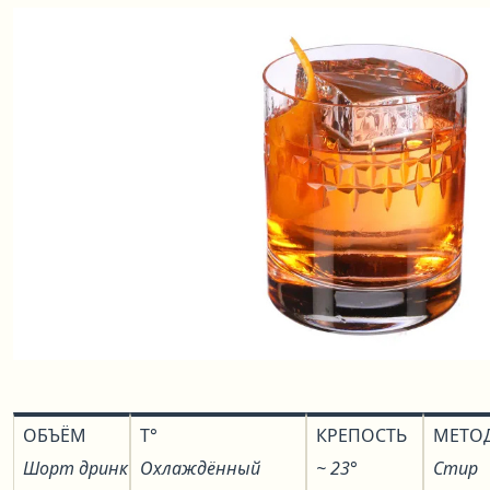
ОБЪЁМ
T°
КРЕПОСТЬ
МЕТО
Шорт дринк
Охлаждённый
~ 23°
Стир