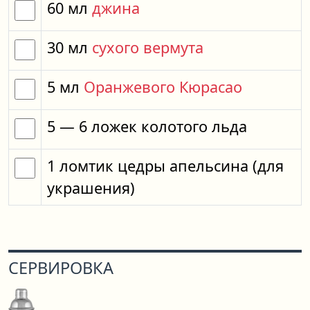
60
мл
джина
30
мл
сухого вермута
5
мл
Оранжевого Кюрасао
5
— 6
ложек
колотого льда
1
ломтик
цедры апельсина
(для
украшения)
СЕРВИРОВКА