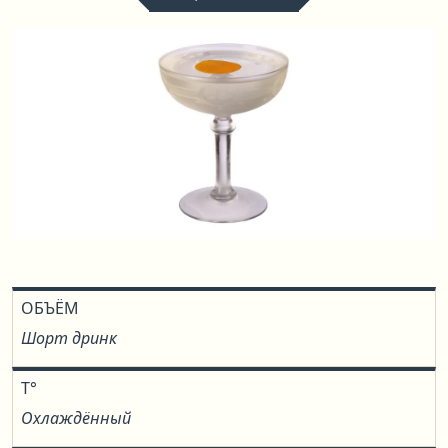
ОБЪЁМ
Шорт дринк
T°
Охлаждённый