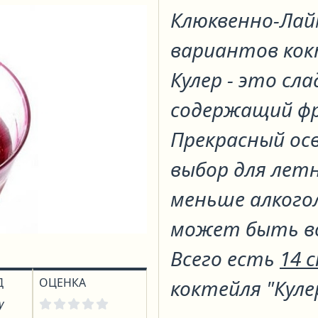
Клюквенно-Лай
вариантов ко
Кулер - это сл
содержащий фр
Прекрасный о
выбор для летн
меньше алкогол
может быть во
Всего есть
14 
Д
ОЦЕНКА
коктейля "Куле
у