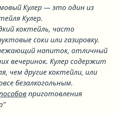
мовый Кулер
— это один из
ктейля
Кулер
.
адкий коктейль, часто
уктовые соки или газировку.
свежающий напиток, отличный
их вечеринок. Кулер содержит
я, чем другие коктейли, или
все безалкогольным.
способов
приготовления
р"