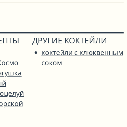
ЕПТЫ
ДРУГИЕ КОКТЕЙЛИ
коктейли с клюквенным
Космо
соком
ягушка
ый
оцелуй
орской