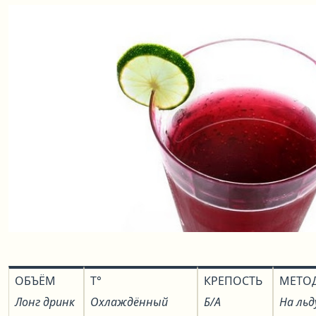
ОБЪЁМ
T°
КРЕПОСТЬ
МЕТО
Лонг дринк
Охлаждённый
Б/А
На льд