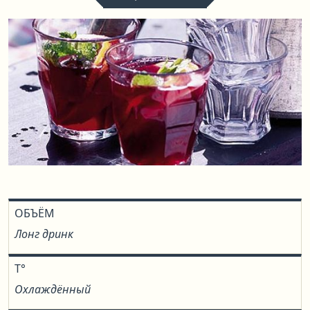
ОБЪЁМ
Лонг дринк
T°
Охлаждённый