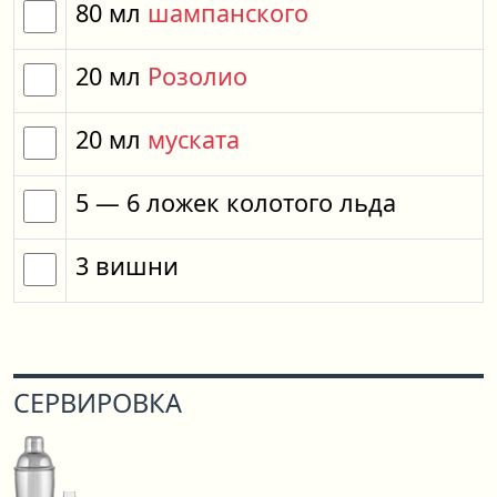
80
мл
шампанского
20
мл
Розолио
20
мл
муската
5
— 6
ложек
колотого льда
3
вишни
СЕРВИРОВКА