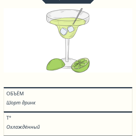
ОБЪЁМ
Шорт дринк
T°
Охлаждённый