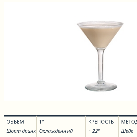
ОБЪЁМ
T°
КРЕПОСТЬ
МЕТО
Шорт дринк
Охлаждённый
~ 22°
Шейк