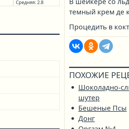
В шейкере со ль
Средняя: 2.8
темный крем де к
Процедить в кокт
ПОХОЖИЕ РЕЦ
Шоколадно-с
шутер
Бешеные Псы
Донг
Оргазм №4