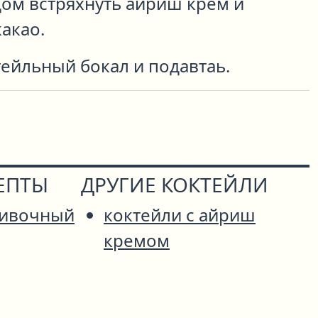
дом встряхнуть айриш крем и
акао.
ейльный бокал и подавтаь.
ЕПТЫ
ДРУГИЕ КОКТЕЙЛИ
ливочный
коктейли с айриш
кремом