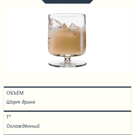
ОБЪЁМ
Шорт дринк
T°
Охлаждённый