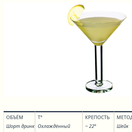
ОБЪЁМ
T°
КРЕПОСТЬ
МЕТО
Шорт дринк
Охлаждённый
~ 22°
Шейк