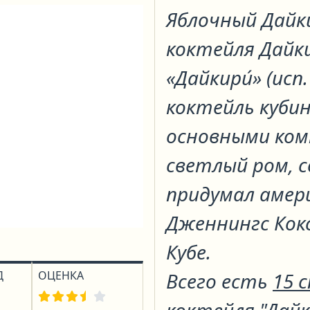
Яблочный Дай
коктейля
Дайк
«Дайкири́» (исп
коктейль кубин
основными ко
светлый ром, с
придумал амер
Дженнингс Кокс
Кубе.
Д
ОЦЕНКА
Всего есть
15 