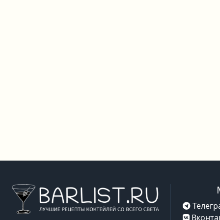
Телегр
Вконта