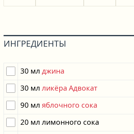
ИНГРЕДИЕНТЫ
30
мл
джина
30
мл
ликёра Адвокат
90
мл
яблочного сока
20
мл
лимонного сока