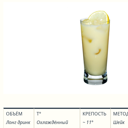
ОБЪЁМ
T°
КРЕПОСТЬ
МЕТО
Лонг дринк
Охлаждённый
~ 11°
Шейк