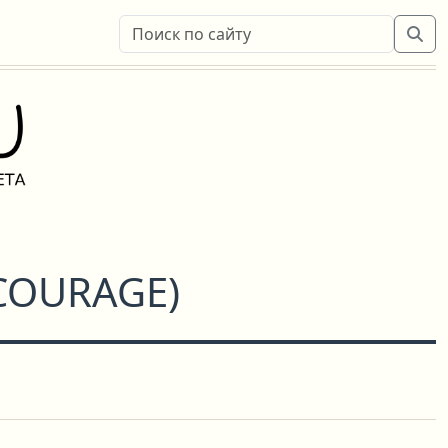
COURAGE
)