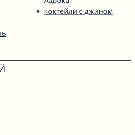
Адвокат
коктейли с джином
ть
ОЙ