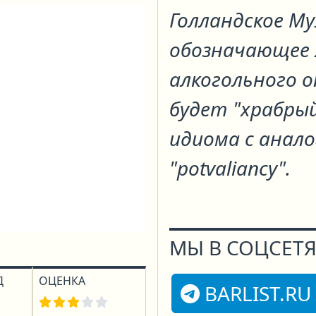
Голландское М
обозначающее 
алкогольного о
будет "храбрый
идиома с анало
"potvalianсy".
МЫ В СОЦСЕТЯ
Д
ОЦЕНКА
BARLIST.RU