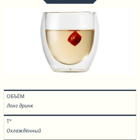
ОБЪЁМ
Лонг дринк
T°
Охлаждённый