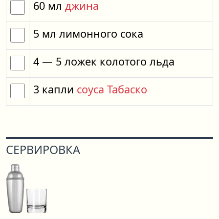
60
мл
джина
5
мл
лимонного сока
4
— 5
ложек
колотого льда
3
капли
соуса Табаско
СЕРВИРОВКА