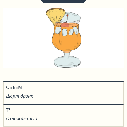
ОБЪЁМ
Шорт дринк
T°
Охлаждённый