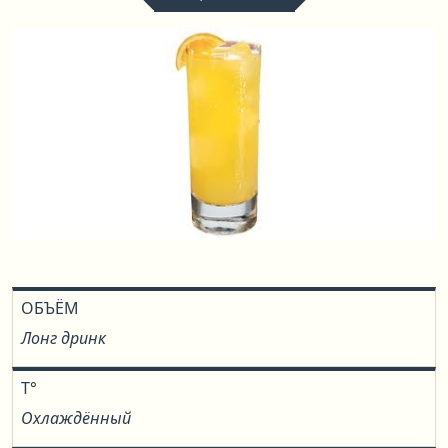
ОБЪЁМ
Лонг дринк
T°
Охлаждённый