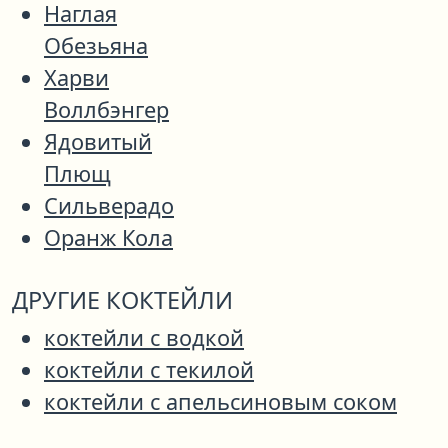
Наглая
Обезьяна
Харви
Воллбэнгер
Ядовитый
Плющ
Сильверадо
Оранж Кола
ДРУГИЕ КОКТЕЙЛИ
коктейли с водкой
коктейли с текилой
коктейли с апельсиновым соком