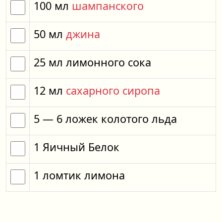
100
мл
шампанского
50
мл
джина
25
мл
лимонного сока
12
мл
сахарного сиропа
5
— 6
ложек
колотого льда
1
Яичный Белок
1
ломтик
лимона