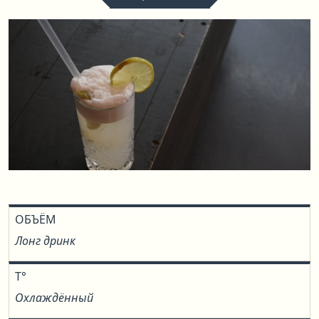
ОБЪЁМ
Лонг дринк
T°
Охлаждённый