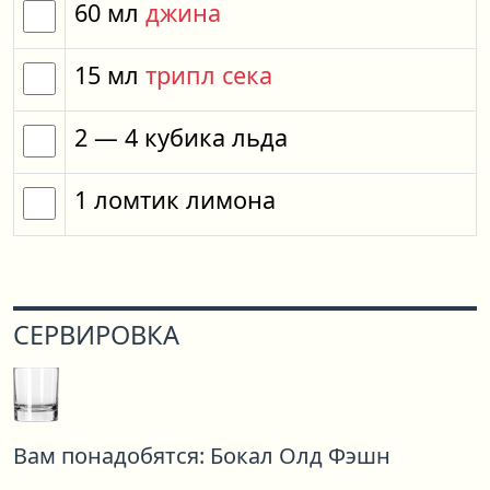
60
мл
джина
15
мл
трипл сека
2
— 4
кубика
льда
1
ломтик
лимона
СЕРВИРОВКА
Вам понадобятся:
Бокал Олд Фэшн