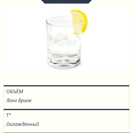
ОБЪЁМ
Лонг дринк
T°
Охлаждённый