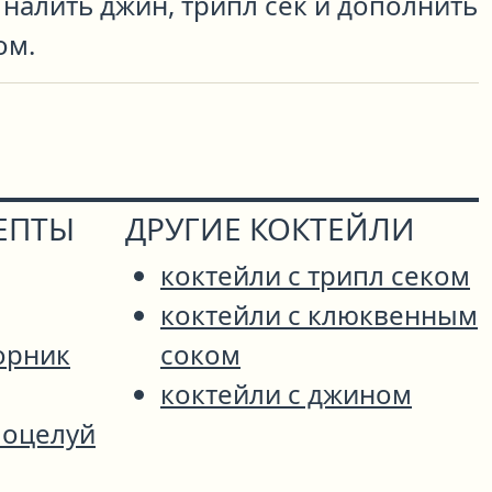
 налить джин, трипл сек и дополнить
ом.
ЕПТЫ
ДРУГИЕ КОКТЕЙЛИ
коктейли с трипл секом
коктейли с клюквенным
орник
соком
коктейли с джином
оцелуй