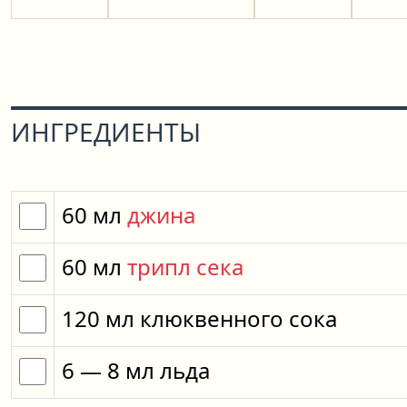
ИНГРЕДИЕНТЫ
60
мл
джина
60
мл
трипл сека
120
мл
клюквенного сока
6
— 8
мл
льда