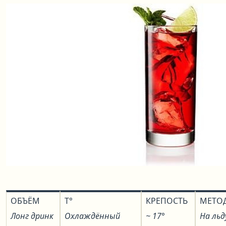
ОБЪЁМ
T°
КРЕПОСТЬ
МЕТО
Лонг дринк
Охлаждённый
~ 17°
На льд