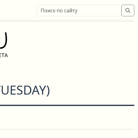
TUESDAY
)