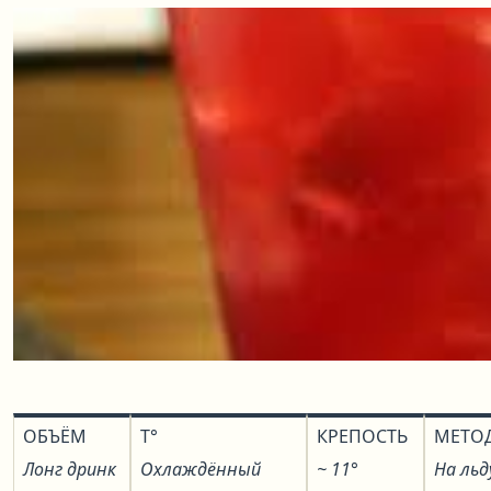
ОБЪЁМ
T°
КРЕПОСТЬ
МЕТО
Лонг дринк
Охлаждённый
~ 11°
На льд