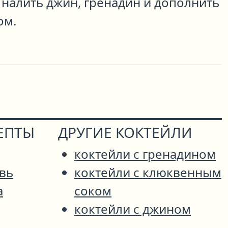
 налить джин, гренадин и дополнить
ом.
ЕПТЫ
ДРУГИЕ КОКТЕЙЛИ
коктейли с гренадином
вь
коктейли с клюквенным
а
соком
коктейли с джином