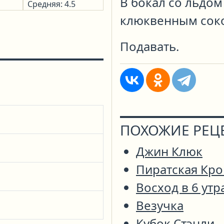
В бокал со льдом
Средняя: 4.5
клюквенным сок
Подавать.
ПОХОЖИЕ РЕЦ
Джин Клюк
Пиратская Кро
Восход в 6 утр
Везучка
Кубок Стэнли