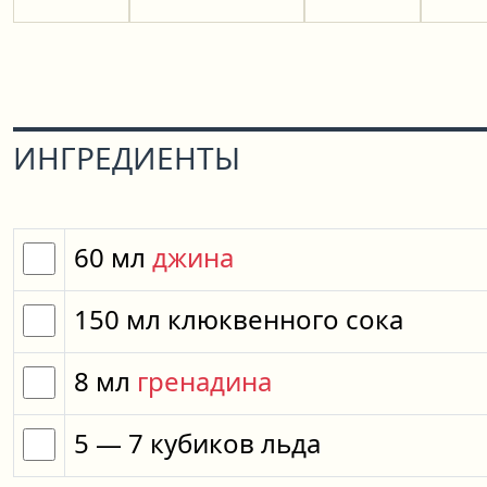
ИНГРЕДИЕНТЫ
60
мл
джина
150
мл
клюквенного сока
8
мл
гренадина
5
— 7
кубиков
льда