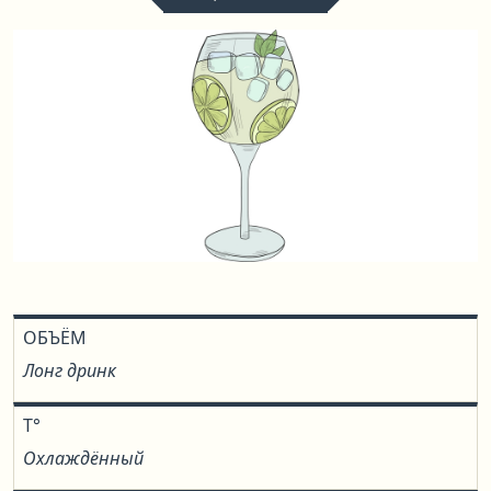
ОБЪЁМ
Лонг дринк
T°
Охлаждённый