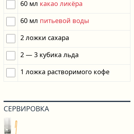
60
мл
какао ликёра
60
мл
питьевой воды
2
ложки
сахара
2
— 3
кубика
льда
1
ложка
растворимого кофе
СЕРВИРОВКА