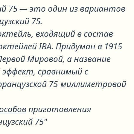
й 75
— это один из вариантов
цузский 75
.
октейль, входящий в состав
ктейлей IBA. Придуман в 1915
 Первой Мировой, а название
й эффект, сравнимый с
французской 75-миллиметровой
пособов
приготовления
цузский 75"