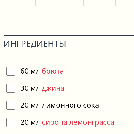
ИНГРЕДИЕНТЫ
60
мл
брюта
30
мл
джина
20
мл
лимонного сока
20
мл
сиропа лемонграсса