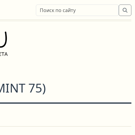
MINT 75
)