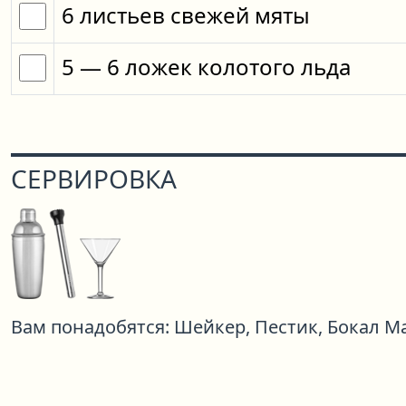
6
листьев
свежей мяты
5
— 6
ложек
колотого льда
СЕРВИРОВКА
Вам понадобятся:
Шейкер,
Пестик,
Бокал М