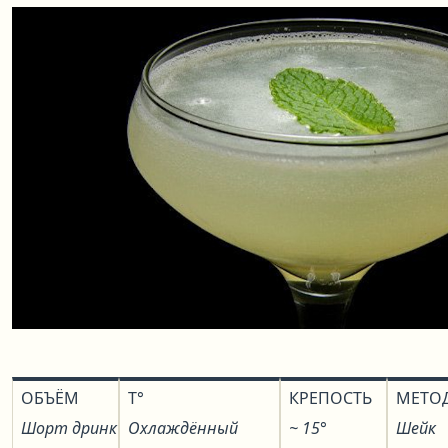
ОБЪЁМ
T°
КРЕПОСТЬ
МЕТО
Шорт дринк
Охлаждённый
~ 15°
Шейк