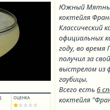
Южный Мятны
коктейля
Фран
Классический к
официальных ко
году, во время
получил за сво
выстрелом из 
гаубицы.
Всего есть
6 с
Д
ОЦЕНКА
коктейля "Фран