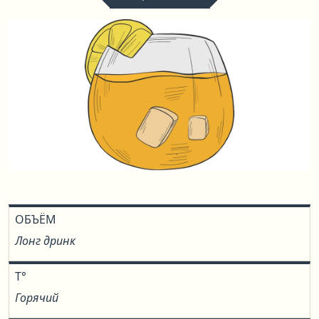
ОБЪЁМ
Лонг дринк
T°
Горячий