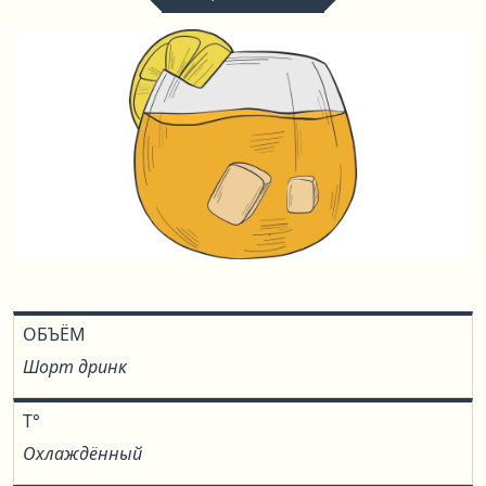
ОБЪЁМ
Шорт дринк
T°
Охлаждённый