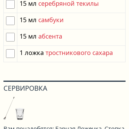
15
мл
серебряной текилы
15
мл
самбуки
15
мл
абсента
1
ложка
тростникового сахара
СЕРВИРОВКА
Вам понадобятся:
Барная Ложечка,
Стопка