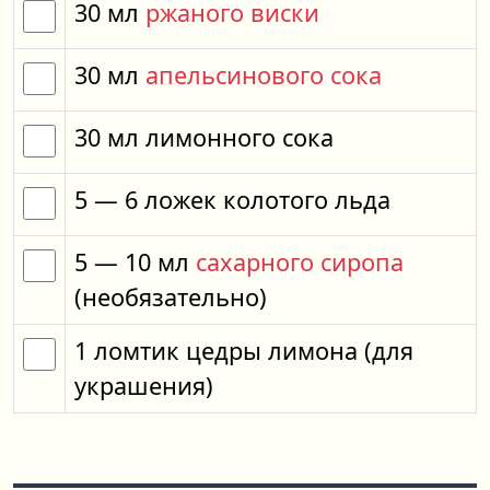
30
мл
ржаного виски
30
мл
апельсинового сока
30
мл
лимонного сока
5
— 6
ложек
колотого льда
5
— 10
мл
сахарного сиропа
(необязательно)
1
ломтик
цедры лимона
(для
украшения)