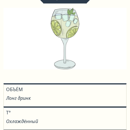
ОБЪЁМ
Лонг дринк
T°
Охлаждённый