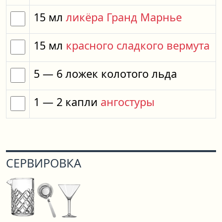
15
мл
ликёра Гранд Марнье
15
мл
красного сладкого вермута
5
— 6
ложек
колотого льда
1
— 2
капли
ангостуры
СЕРВИРОВКА