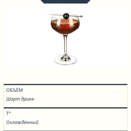
ОБЪЁМ
Шорт дринк
T°
Охлаждённый