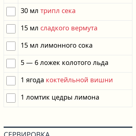
30
мл
трипл сека
15
мл
сладкого вермута
15
мл
лимонного сока
5
— 6
ложек
колотого льда
1
ягода
коктейльной вишни
1
ломтик
цедры лимона
СЕРВИРОВКА