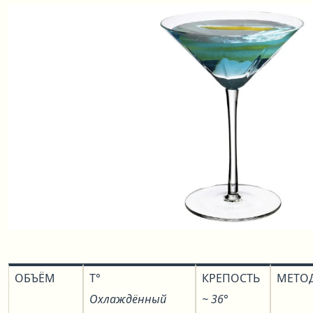
ОБЪЁМ
T°
КРЕПОСТЬ
МЕТО
Охлаждённый
~ 36°