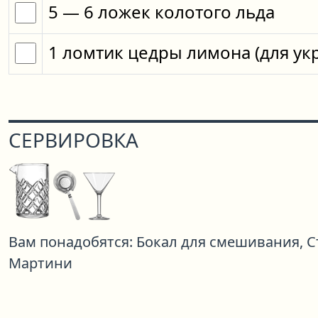
5
— 6
ложек
колотого льда
1
ломтик
цедры лимона
(для у
СЕРВИРОВКА
Вам понадобятся:
Бокал для смешивания,
С
Мартини