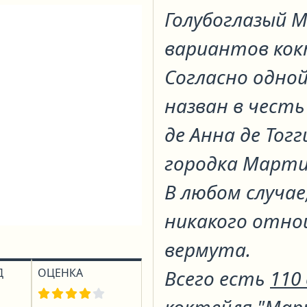
Голубоглазый
вариантов ко
Согласно одной
назван в чест
де Анна де Тогг
городка Марти
В любом случае
никакого отно
вермута.
Д
ОЦЕНКА
Всего есть
110