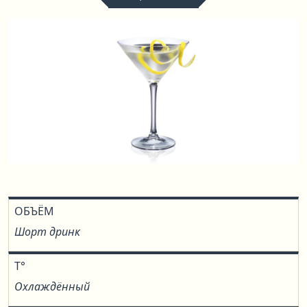
ОБЪЁМ
Шорт дринк
T°
Охлаждённый