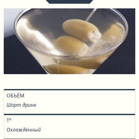
ОБЪЁМ
Шорт дринк
T°
Охлаждённый